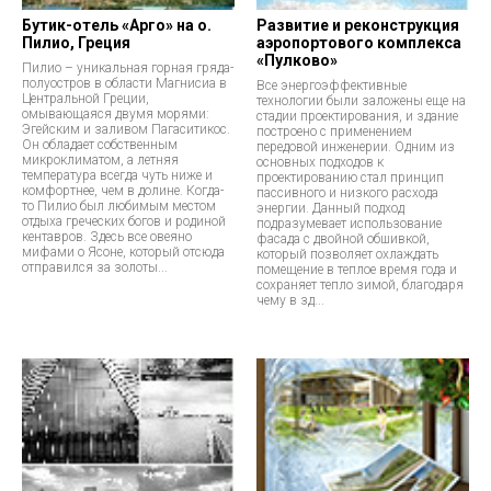
Бутик-отель «Арго» на о.
Развитие и реконструкция
Пилио, Греция
аэропортового комплекса
«Пулково»
Пилио – уникальная горная гряда-
полуостров в области Магнисиа в
Все энергоэффективные
Центральной Греции,
технологии были заложены еще на
омывающаяся двумя морями:
стадии проектирования, и здание
Эгейским и заливом Пагаситикос.
построено с применением
Он обладает собственным
передовой инженерии. Одним из
микроклиматом, а летняя
основных подходов к
температура всегда чуть ниже и
проектированию стал принцип
комфортнее, чем в долине. Когда-
пассивного и низкого расхода
то Пилио был любимым местом
энергии. Данный подход
отдыха греческих богов и родиной
подразумевает использование
кентавров. Здесь все овеяно
фасада с двойной обшивкой,
мифами о Ясоне, который отсюда
который позволяет охлаждать
отправился за золоты...
помещение в теплое время года и
сохраняет тепло зимой, благодаря
чему в зд...