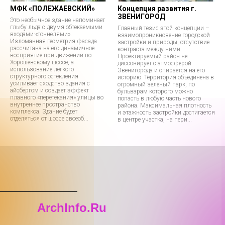
МФК «ПОЛЕЖАЕВСКИЙ»
Концепция развития г.
ЗВЕНИГОРОД
Это необычное здание напоминает
глыбу льда с двумя обтекаемыми
Главный тезис этой концепции –
входами-«тоннелями».
взаимопроникновение городской
Изломанная геометрия фасада
застройки и природы, отсутствие
рассчитана на его динамичное
контраста между ними.
восприятие при движении по
Проектируемый район не
Хорошевскому шоссе, а
диссонирует с атмосферой
использование легкого
Звенигорода и опирается на его
структурного остекления
историю. Территория объединена в
усиливает сходство здания с
огромный зеленый парк, по
айсбергом и создает эффект
бульварам которого можно
плавного «перетекания» улицы во
попасть в любую часть нового
внутреннее пространство
района. Максимальная плотность
комплекса. Здание будет
и этажность застройки достигается
отделяться от шоссе своеоб...
в центре участка, на пери...
ArchInfo.Ru