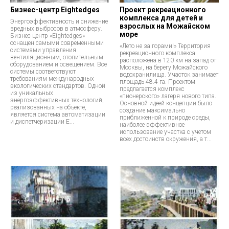
Бизнес-центр Eightedges
Проект рекреационного
комплекса для детей и
Энергоэффективность и снижение
взрослых на Можайском
вредных выбросов в атмосферу.
море
Бизнес центр «Eightedges»
оснащен самыми современными
«Лето не за горами!» Территория
системами управления
рекреационного комплекса
вентиляционным, отопительным
расположена в 120 км на запад от
оборудованием и освещением. Все
Москвы, на берегу Можайского
системы соответствуют
водохранилища. Участок занимает
требованиям международных
площадь 48.4 га. Проектом
экологических стандартов. Одной
предлагается комплекс
из уникальных
«пионерского» лагеря нового типа.
энергоэффективных технологий,
Основной идеей концепции было
реализованных на объекте,
создание максимально
является система автоматизации
приближенной к природе среды,
и диспетчеризации E...
наиболее эффективное
использование участка с учетом
всех достоинств окружения, а т...